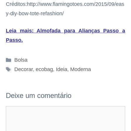
Créditos:http://www.flamingotoes.com/2015/09/eas
y-diy-bow-tote-refashion/
Leia mais: Almofada para Alianças Passo a
Passo
.
Categorias
Bolsa
Tags
Decorar
,
ecobag
,
Ideia
,
Moderna
Deixe um comentário
Comentário