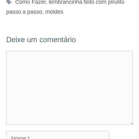
Tags
Como Fazer
,
lembrancinha feito com pirulito
passo a passo
,
moldes
Deixe um comentário
Comentário
Nome