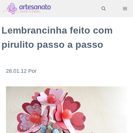
Pular
ME
para
o
Lembrancinha feito com
conteúdo
pirulito passo a passo
28.01.12
Por