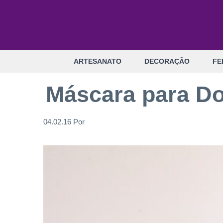
Pular
para
o
conteúdo
ARTESANATO
DECORAÇÃO
FE
Máscara para Do
04.02.16
Por