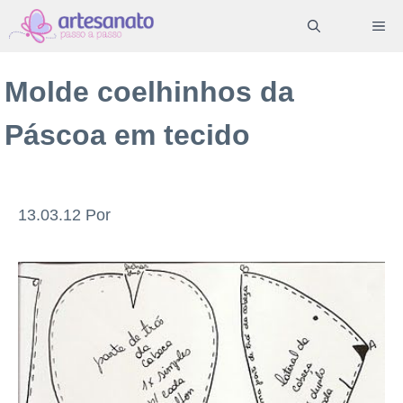
Pular
ME
para
o
Molde coelhinhos da
conteúdo
Páscoa em tecido
13.03.12
Por