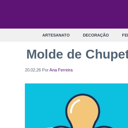
Pular
para
o
conteúdo
ARTESANATO
DECORAÇÃO
FE
Molde de Chupet
20.02.26
Por
Ana Ferreira