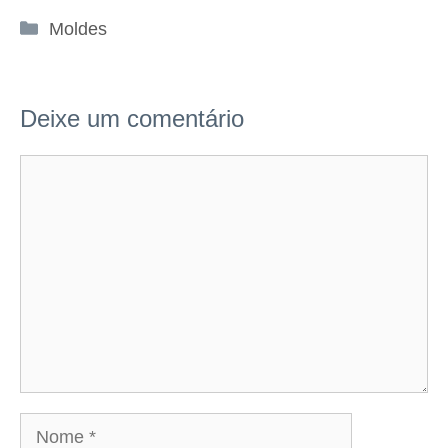
Categorias
Moldes
Deixe um comentário
Comentário
Nome