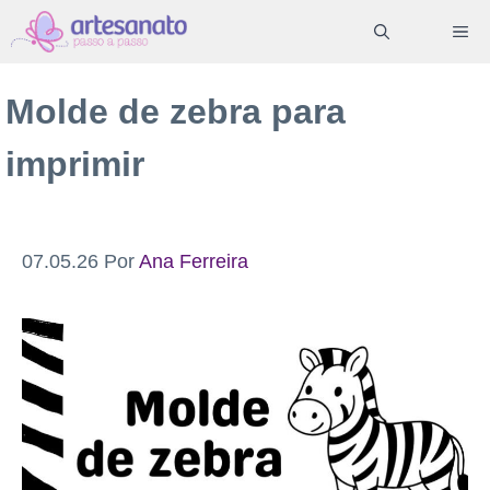
Pular
ME
para
o
Molde de zebra para
conteúdo
imprimir
07.05.26
Por
Ana Ferreira