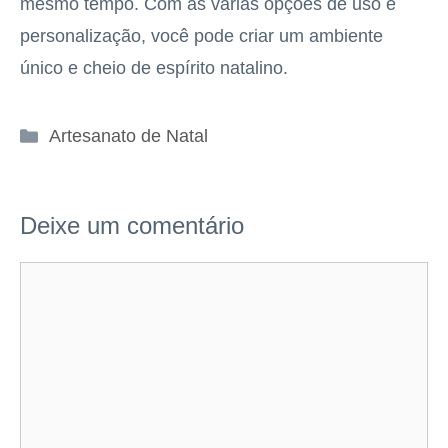
mesmo tempo. Com as várias opções de uso e
personalização, você pode criar um ambiente
único e cheio de espírito natalino.
Categorias
Artesanato de Natal
Deixe um comentário
Comentário