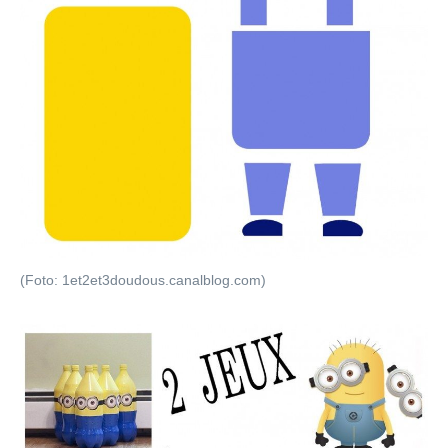
(Foto: 1et2et3doudous.canalblog.com)