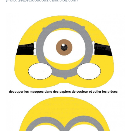
(Foto: 1et2et3doudous.canalblog.com)