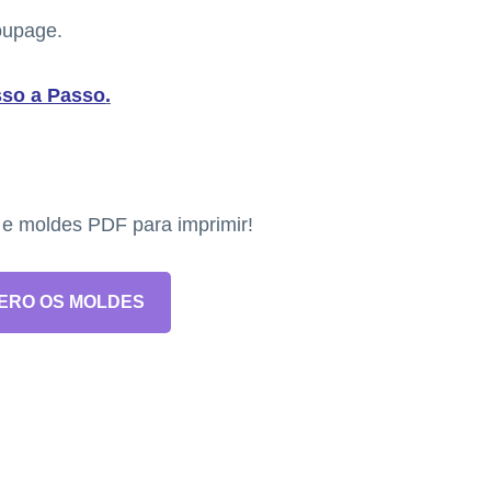
oupage.
sso a Passo
.
s e moldes PDF para imprimir!
ERO OS MOLDES