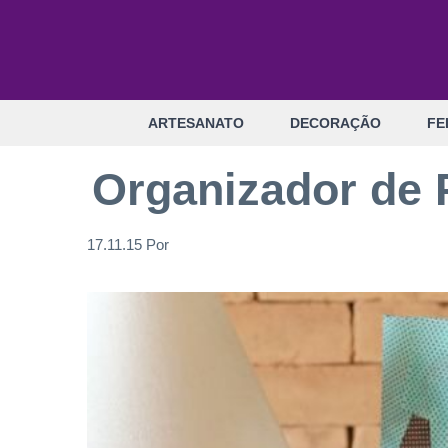
Pular
para
o
conteúdo
ARTESANATO
DECORAÇÃO
FE
Organizador de 
17.11.15
Por