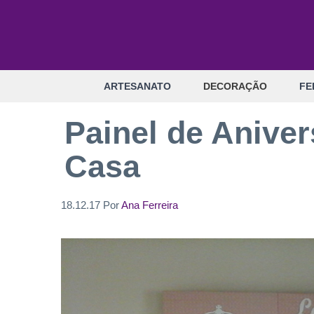
Pular
para
o
conteúdo
ARTESANATO
DECORAÇÃO
FE
Painel de Aniver
Casa
18.12.17
Por
Ana Ferreira