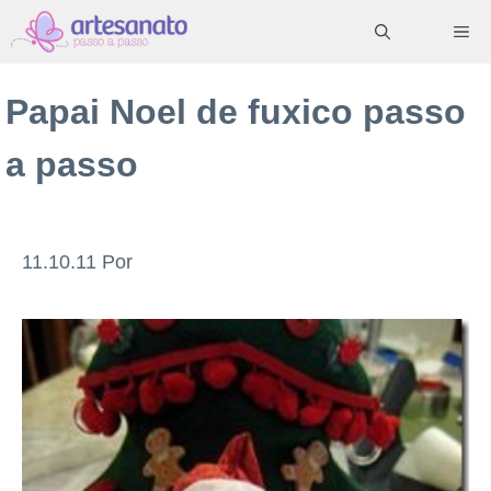
Pular
ME
para
o
Papai Noel de fuxico passo
conteúdo
a passo
11.10.11
Por