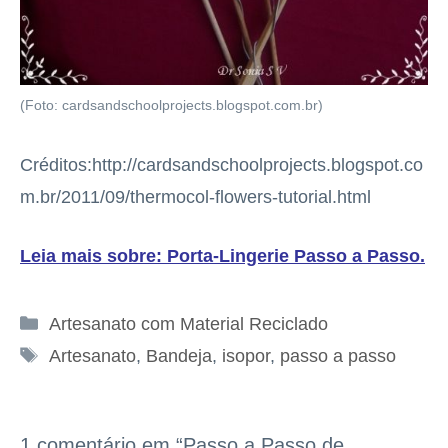
(Foto: cardsandschoolprojects.blogspot.com.br)
Créditos:http://cardsandschoolprojects.blogspot.co
m.br/2011/09/thermocol-flowers-tutorial.html
Leia mais sobre: Porta-Lingerie Passo a Passo
.
Categorias
Artesanato com Material Reciclado
Tags
Artesanato
,
Bandeja
,
isopor
,
passo a passo
1 comentário em “Passo a Passo de