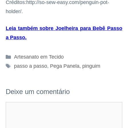
Créditos:http://so-sew-easy.com/penguin-pot-
holder/.
Leia também sobre Joelheira para Bebê Passo
a Passo
.
Categorias
Artesanato em Tecido
Tags
passo a passo
,
Pega Panela
,
pinguim
Deixe um comentário
Comentário