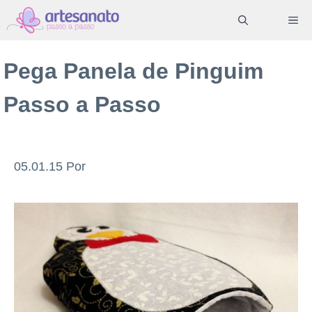
Pular
ME
para
o
Pega Panela de Pinguim
conteúdo
Passo a Passo
05.01.15
Por