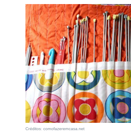
Créditos: comofazeremcasa.net