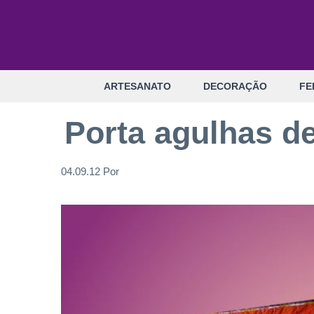
Pular
para
o
conteúdo
ARTESANATO
DECORAÇÃO
FE
Porta agulhas d
04.09.12
Por