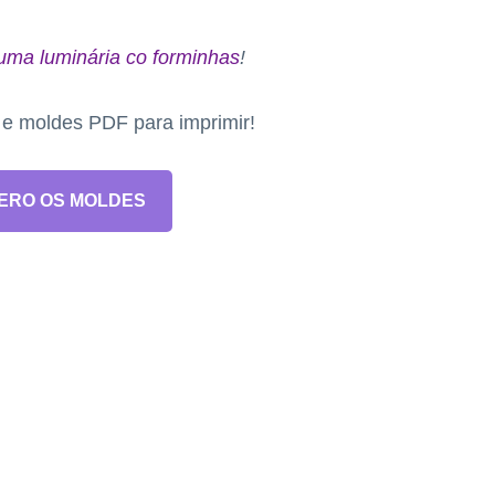
 uma luminária co forminhas
!
s e moldes PDF para imprimir!
ERO OS MOLDES