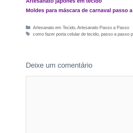
Artesanato japonês em tecido
Moldes para máscara de carnaval passo a
Categorias
Artesanato em Tecido
,
Artesanato Passo a Passo
Tags
como fazer porta celular de tecido
,
passo a passo po
Deixe um comentário
Comentário