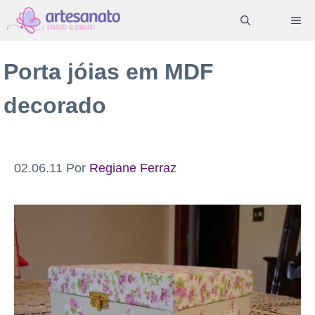
Pular
ME
para
o
Porta jóias em MDF
conteúdo
decorado
02.06.11
Por
Regiane Ferraz