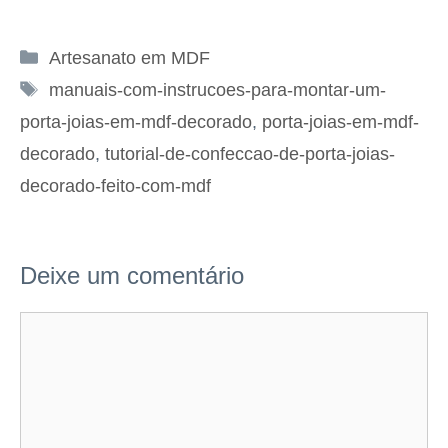
Categorias
Artesanato em MDF
Tags
manuais-com-instrucoes-para-montar-um-
porta-joias-em-mdf-decorado
,
porta-joias-em-mdf-
decorado
,
tutorial-de-confeccao-de-porta-joias-
decorado-feito-com-mdf
Deixe um comentário
Comentário