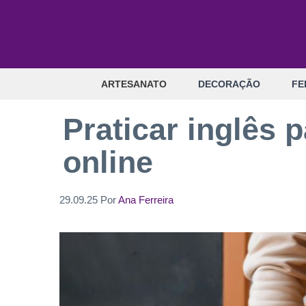
Pular
para
o
conteúdo
ARTESANATO
DECORAÇÃO
FE
Praticar inglês 
online
29.09.25
Por
Ana Ferreira