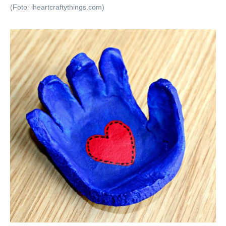
(Foto: iheartcraftythings.com)