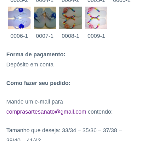
0003-2
0004-1
0004-2
0005-1
0005-2
0006-1
0007-1
0008-1
0009-1
Forma de pagamento:
Depósito em conta
Como fazer seu pedido:
Mande um e-mail para
comprasartesanato@gmail.com
contendo:
Tamanho que deseja: 33/34 – 35/36 – 37/38 –
39/40 – 41/42