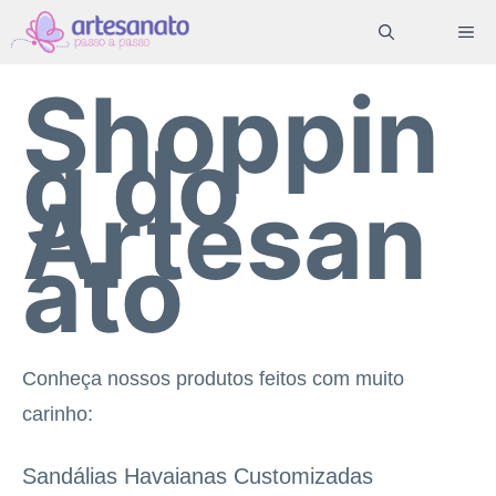
Pular
ME
para
Shoppin
o
conteúdo
g do
Artesan
ato
Conheça nossos produtos feitos com muito
carinho:
Sandálias Havaianas Customizadas