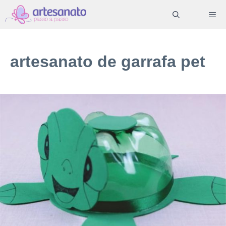
Pular
ME
para
o
conteúdo
artesanato de garrafa pet