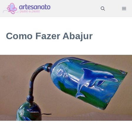
Pular
ME
para
o
conteúdo
Como Fazer Abajur