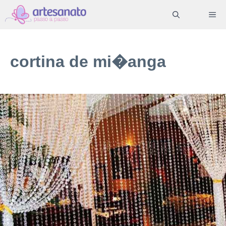
Pular
ME
para
o
conteúdo
cortina de mi�anga