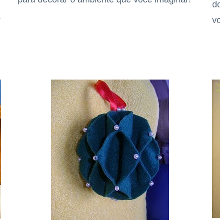
d
a
v