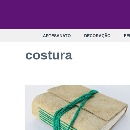
Pular
para
o
conteúdo
ARTESANATO
DECORAÇÃO
FE
costura