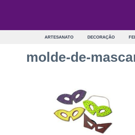
Pular
para
o
conteúdo
ARTESANATO
DECORAÇÃO
FE
molde-de-mascar