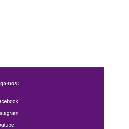
iga-nos:
acebook
nstagram
outube