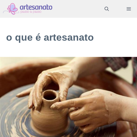
Pular
ME
para
o
conteúdo
o que é artesanato