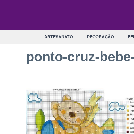
Pular
para
o
conteúdo
ARTESANATO
DECORAÇÃO
FE
ponto-cruz-bebe-