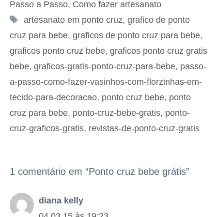
Passo a Passo
,
Como fazer artesanato
Tags
artesanato em ponto cruz
,
grafico de ponto
cruz para bebe
,
graficos de ponto cruz para bebe
,
graficos ponto cruz bebe
,
graficos ponto cruz gratis
bebe
,
graficos-gratis-ponto-cruz-para-bebe
,
passo-
a-passo-como-fazer-vasinhos-com-florzinhas-em-
tecido-para-decoracao
,
ponto cruz bebe
,
ponto
cruz para bebe
,
ponto-cruz-bebe-gratis
,
ponto-
cruz-graficos-gratis
,
revistas-de-ponto-cruz-gratis
1 comentário em “Ponto cruz bebe grátis”
diana kelly
04.03.15 às 19:23