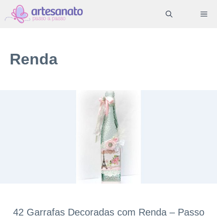
Pular
ME
para
o
conteúdo
Renda
42 Garrafas Decoradas com Renda – Passo