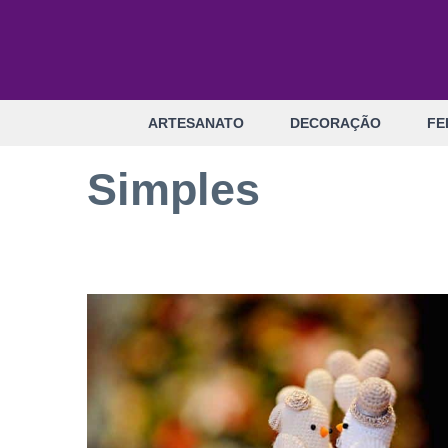
Pular
para
o
conteúdo
ARTESANATO
DECORAÇÃO
FE
Simples