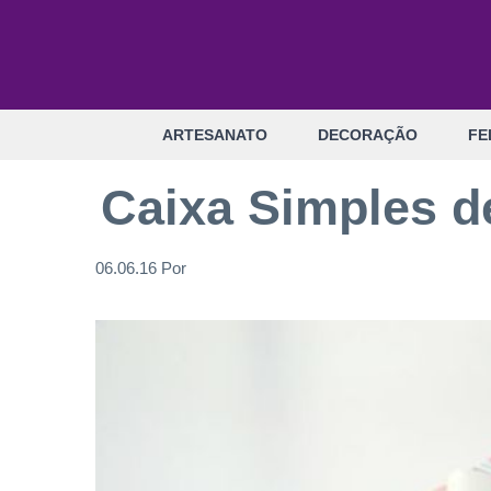
Pular
para
o
conteúdo
ARTESANATO
DECORAÇÃO
FE
Caixa Simples d
06.06.16
Por