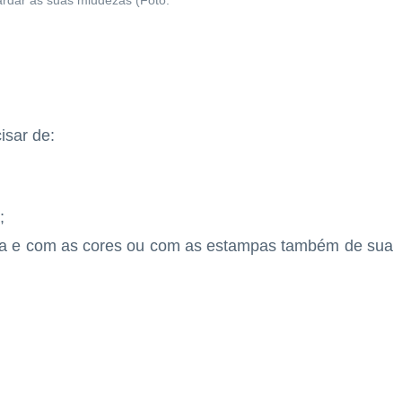
rdar as suas miudezas (Foto:
isar de:
;
cia e com as cores ou com as estampas também de sua