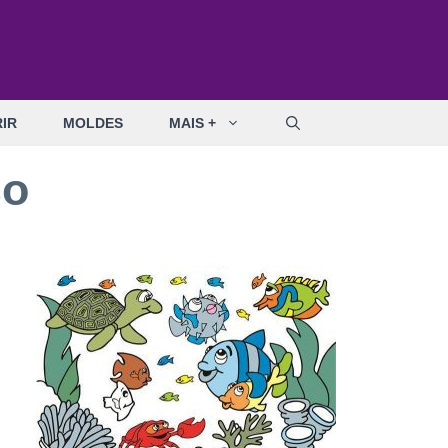
IR
MOLDES
MAIS +
so