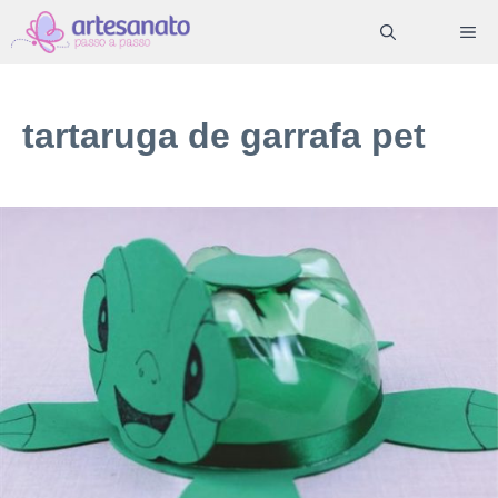
Pular
ME
para
o
conteúdo
tartaruga de garrafa pet