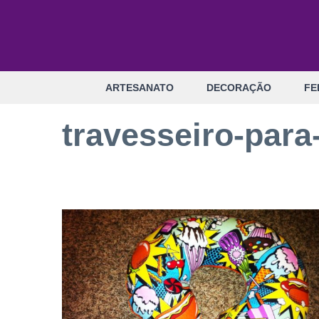
Pular
para
o
conteúdo
ARTESANATO
DECORAÇÃO
FE
travesseiro-par