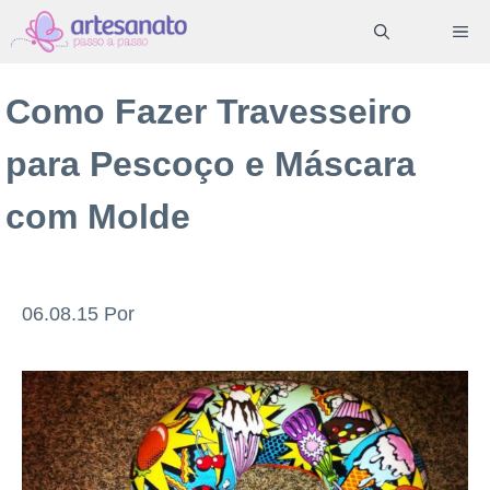
Pular
ME
para
o
Como Fazer Travesseiro
conteúdo
para Pescoço e Máscara
com Molde
06.08.15
Por