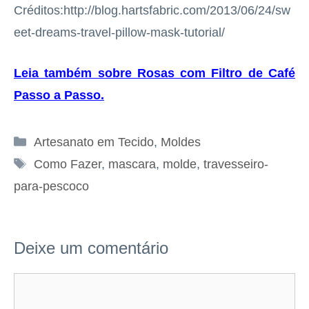
Créditos:http://blog.hartsfabric.com/2013/06/24/sw
eet-dreams-travel-pillow-mask-tutorial/
Leia também sobre Rosas com Filtro de Café
Passo a Passo
.
Categorias
Artesanato em Tecido
,
Moldes
Tags
Como Fazer
,
mascara
,
molde
,
travesseiro-
para-pescoco
Deixe um comentário
Comentário