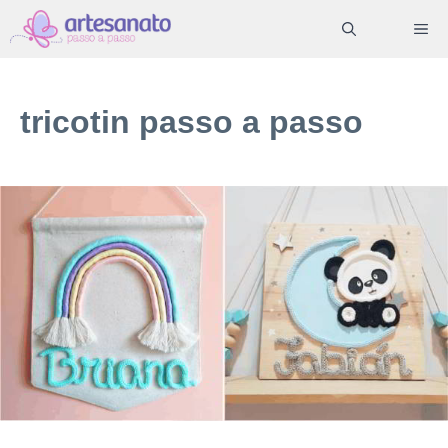
Pular
ME
para
o
conteúdo
tricotin passo a passo