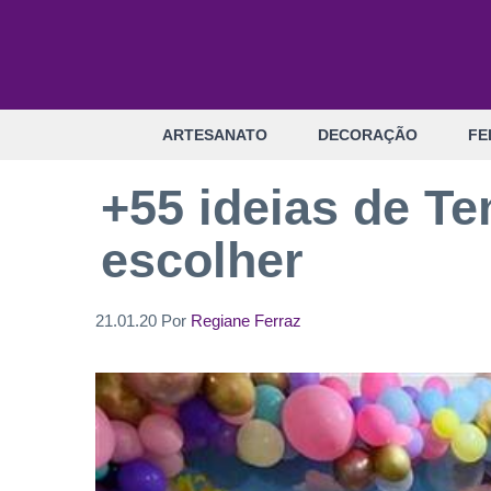
Pular
para
o
conteúdo
ARTESANATO
DECORAÇÃO
FE
+55 ideias de Te
escolher
21.01.20
Por
Regiane Ferraz