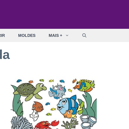
IR
MOLDES
MAIS +
da