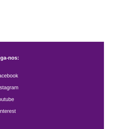
iga-nos:
acebook
nstagram
outube
interest