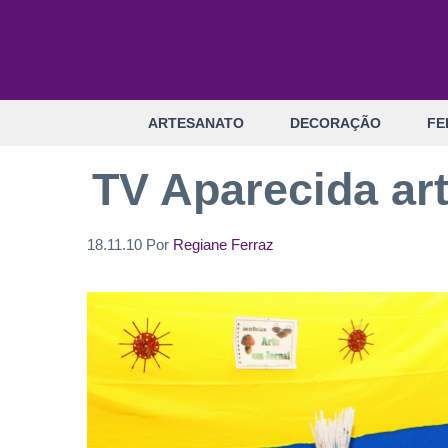
Pular
para
o
conteúdo
ARTESANATO
DECORAÇÃO
FE
TV Aparecida ar
18.11.10
Por
Regiane Ferraz