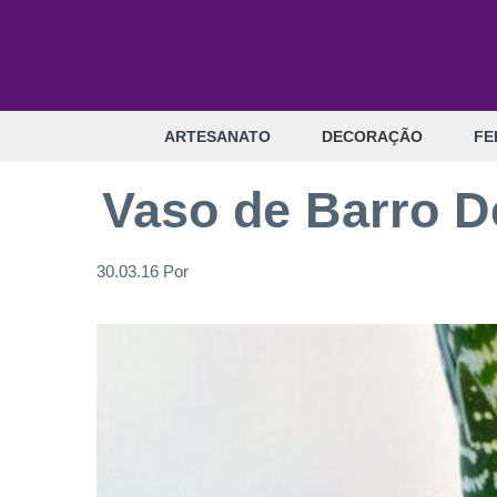
Pular
para
o
conteúdo
ARTESANATO
DECORAÇÃO
FE
Vaso de Barro 
30.03.16
Por