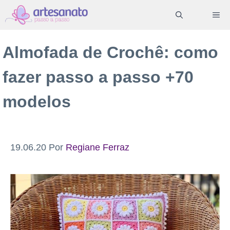
Pular
ME
para
o
Almofada de Crochê: como
conteúdo
fazer passo a passo +70
modelos
19.06.20
Por
Regiane Ferraz