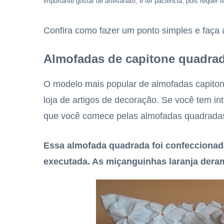
importante gostar de artesanato, e ter paciência, pois requer 
Confira como fazer um ponto simples e faça
Almofadas de capitone quadra
O modelo mais popular de almofadas capiton
loja de artigos de decoração. Se você tem int
que você comece pelas almofadas quadradas. 
Essa almofada quadrada foi confeccionad
executada. As miçanguinhas laranja dera