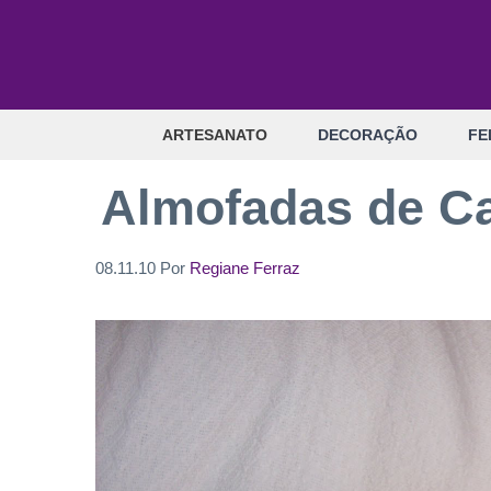
Pular
para
o
conteúdo
ARTESANATO
DECORAÇÃO
FE
Almofadas de Ca
08.11.10
Por
Regiane Ferraz