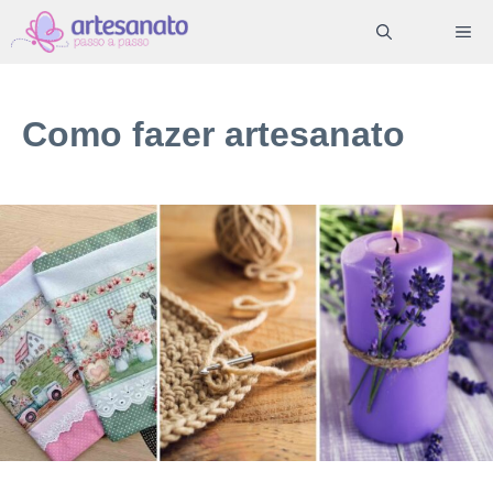
Pular
ME
para
o
conteúdo
Como fazer artesanato