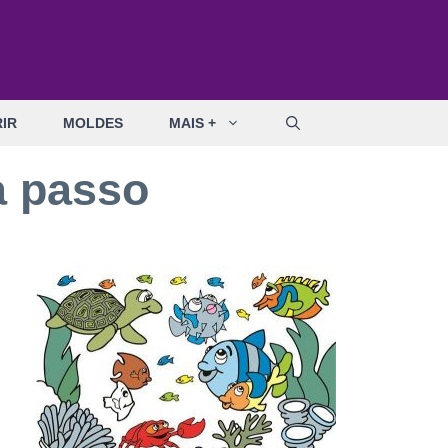
IR
MOLDES
MAIS +
a passo