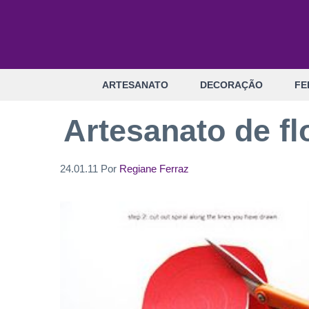
Pular
para
o
conteúdo
ARTESANATO
DECORAÇÃO
FE
Artesanato de fl
24.01.11
Por
Regiane Ferraz