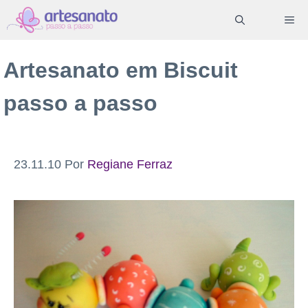
Pular
ME
para
o
Artesanato em Biscuit
conteúdo
passo a passo
23.11.10
Por
Regiane Ferraz