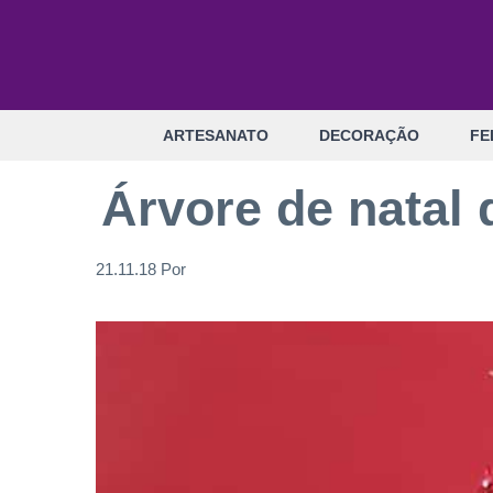
Pular
para
o
conteúdo
ARTESANATO
DECORAÇÃO
FE
Árvore de natal
21.11.18
Por