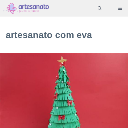
Pular
ME
para
o
conteúdo
artesanato com eva