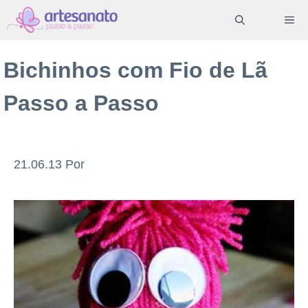
Pular
ME
para
o
Bichinhos com Fio de Lã
conteúdo
Passo a Passo
21.06.13
Por