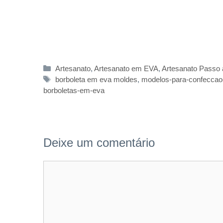
Categorias
Artesanato
,
Artesanato em EVA
,
Artesanato Passo
Tags
borboleta em eva moldes
,
modelos-para-confeccao
borboletas-em-eva
Deixe um comentário
Comentário