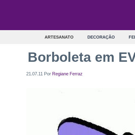
Pular
para
o
conteúdo
ARTESANATO
DECORAÇÃO
FE
Borboleta em EV
21.07.11
Por
Regiane Ferraz