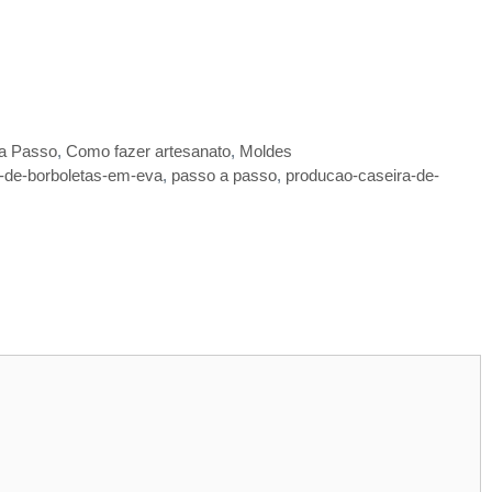
 a Passo
,
Como fazer artesanato
,
Moldes
-de-borboletas-em-eva
,
passo a passo
,
producao-caseira-de-