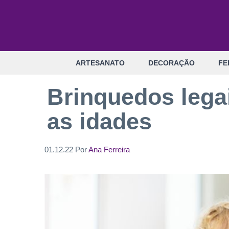
Pular
para
o
conteúdo
ARTESANATO
DECORAÇÃO
FE
Brinquedos lega
as idades
01.12.22
Por
Ana Ferreira