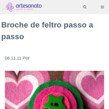
Pular
ME
para
o
Broche de feltro passo a
conteúdo
passo
06.11.11
Por