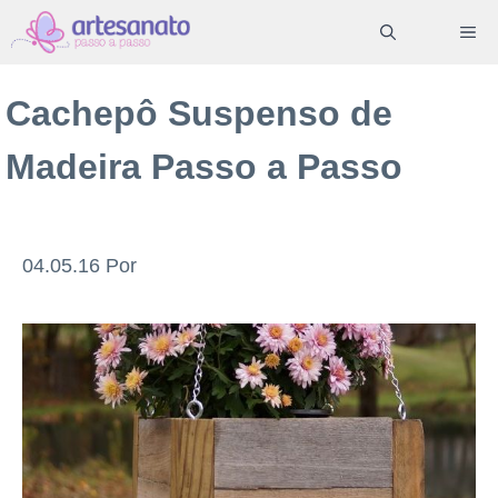
Pular
ME
para
o
Cachepô Suspenso de
conteúdo
Madeira Passo a Passo
04.05.16
Por