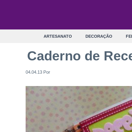
Pular
para
o
conteúdo
ARTESANATO
DECORAÇÃO
FE
Caderno de Rece
04.04.13
Por