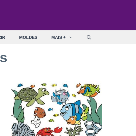
IR
MOLDES
MAIS +
es